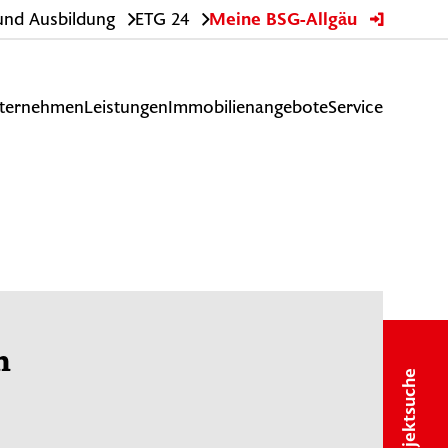
 und Ausbildung
ETG 24
Meine BSG-Allgäu
ternehmen
Leistungen
Immobilienangebote
Service
n
Objektsuche