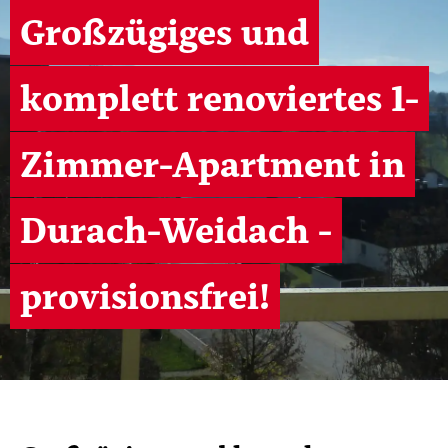
Großzügiges und
komplett renoviertes 1-
Zimmer-Apartment in
Durach-Weidach -
provisionsfrei!