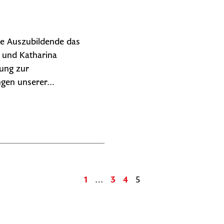
ue Auszubildende das
) und Katharina
dung zur
gen unserer...
1
…
3
4
5