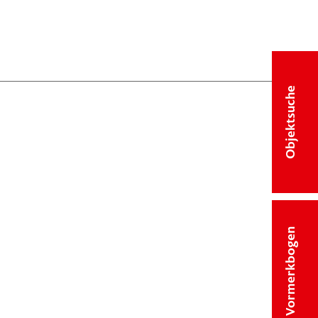
Objektsuche
Vormerkbogen